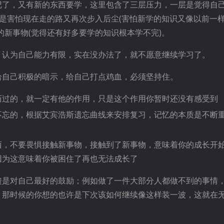
记了，又有新的东西要学，这里包含了三层压力，一层是觉得自
层是害怕现在走的路又再次步入后尘(害怕新学的知识又像以前一
的新事物(觉得还有好多要学的知识根本学不完)。
，认为自己能力有限，实在没办法了，就不愿意继续学习了。
给自己积极的暗示，给自己打点鸡血，必须坚持住。
历过的，就一定有他的作用，只是这个作用你暂时还没有感受到
不忘的，根据艾宾浩斯遗忘曲线来安排复习，记忆的本质是不断
西，不要畏惧接触新事物，接触到了新事物，意味着你的成长开
因为这意味着你被困住了再也无法成长了
馈是对自己最好的鼓励；例如做了一件大部分人都做不到的事情
，那时候的你想的也许是下次该如何继续像这样装一波，这就在
。