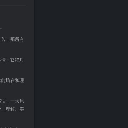
情。
个苦，那所有
事情，它绝对
本能脑在和理
实话，一大原
考、理解、实