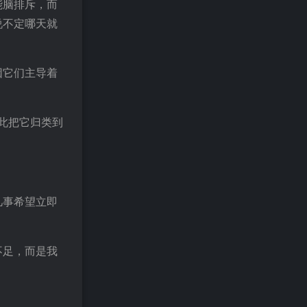
能脑排斥，而
说不定哪天就
因它们主导着
因此把它归类到
凡事希望立即
不足，而是我