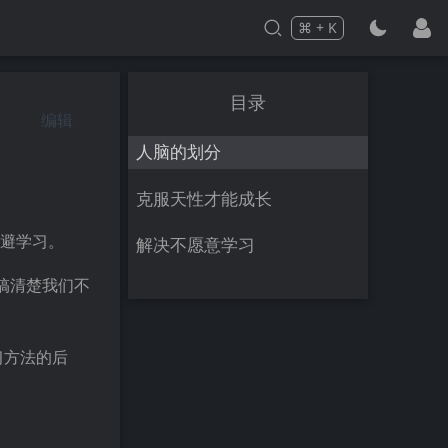
⌘
+
K
Press
and
to search
目录
编辑
人脑的划分
克服天性才能成长
躲避学习。
解决不愿意学习
搞清楚我们不
习方法的后