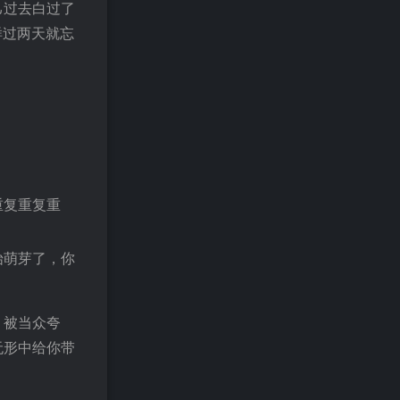
己过去白过了
样过两天就忘
重复重复重
始萌芽了，你
，被当众夸
无形中给你带