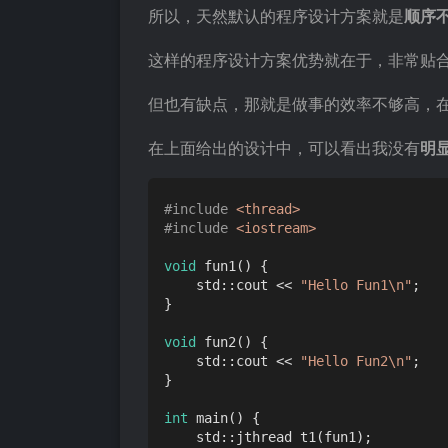
所以，天然默认的程序设计方案就是
顺序
这样的程序设计方案优势就在于，非常贴
但也有缺点，那就是做事的效率不够高，
在上面给出的设计中，可以看出我没有
明
#
include
<thread>
#
include
<iostream>
void
fun1
()
{

    std::cout << 
"Hello Fun1\n"
;

}

void
fun2
()
{

    std::cout << 
"Hello Fun2\n"
;

}

int
main
()
{

std::jthread 
t1
(fun1)
;
