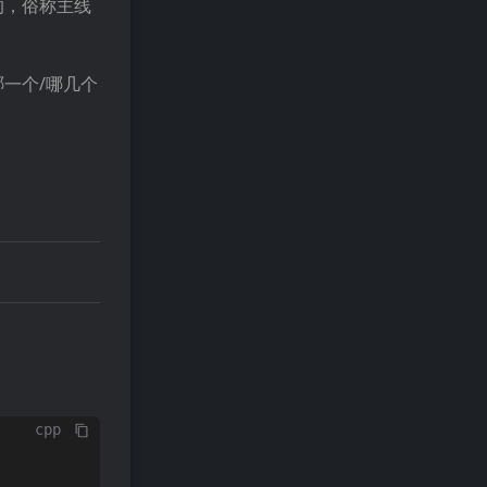
的，俗称主线
一个/哪几个
cpp