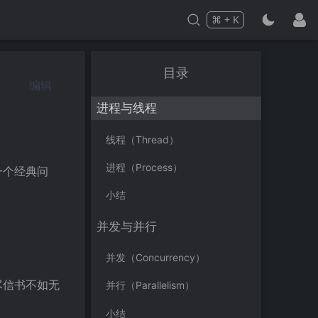
⌘
+
K
Press
and
to search
目录
编辑
进程与线程
线程（Thread）
进程（Process）
一个经典问
小结
并发与并行
并发（Concurrency）
尽信书不如无
并行（Parallelism）
小结